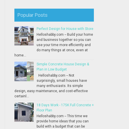
Popular Posts
Perfect Design for House with Store
Helloshabby.com -- Build your home
and business together so you can
use your time more efficiently and
do many things at once, even at
home...
Simple Concrete House Design &
Plan in Low Budget
Helloshabby.com -- Not
surprisingly, small houses have
many enthusiasts. Its simple
design, easy maintenance, and cost-effective
certainl...
18 Days Work - 175K Full Concrete +
Floor Plan
Helloshabby.com -- This time we
provide home ideas that you can
build with a budget that can be