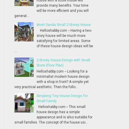
house with a store inside will
provide many benefits. Your time
will be more efficient and you will
generat...
Most Ganda Small 2-Storey House
Helloshabby.com -- Having a two-
story house will be much more
satisfying for limited areas. Some
of these house design ideas will be
...
2-Storey House Design with Small
Store (Floor Plan)
Helloshabby.com -- Looking for a
minimalist modern house design
with a shop in front? A simple yet
very practical aesthetic. Then the follo...
Simpleng Tiny House Design For
Small Family
Helloshabby.com -- This small
house design has a simple
appearance and is also suitable for
small families. The concept of the house usi...