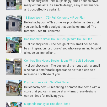
Helloshabby.com -- Not surprisingly, small houses have
many enthusiasts. Its simple design, easy maintenance,
and cost-effective certainl...
18 Days Work - 175K Full Concrete + Floor Plan
Helloshabby.com -- This time we provide home ideas that
you can build with a budget that can be estimated. The
material uses full concrete ...
Half Concrete Small House Design With House Plan
Helloshabby.com -- The design of this small house can
be an inspiration for those of you who are planning to build
a house on limited lan...
Comfort Tiny House Design Ideas With Loft Bedroom
Helloshabby.com -- The design of the house with a small
size has a comfortable appearance so that it can be a
reference. For those of you...
Popular House with Sari-Sari Store
Helloshabby.com -- Presenting a comfortable home with a
store that you can manage at any time, these designs
can be ideas for realizing you...
Maganda Bahay at Tindahan Ideas