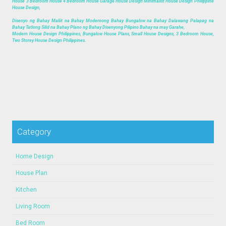
House 3 Bedroom House 4 Bedroom House Garage House Design Minimalist House Design Philippine
House Design,
Disenyo ng Bahay Maliit na Bahay Modernong Bahay Bungalow na Bahay Dalawang Palapag na
Bahay Tatlong Silid na Bahay Plano ng Bahay Disenyong Pilipino Bahay na may Garahe,
Modern House Design Philippines, Bungalow House Plans, Small House Designs, 3 Bedroom House,
Two Storey House Design Philippines.
Category
Home Design
House Plan
Kitchen
Living Room
Bed Room