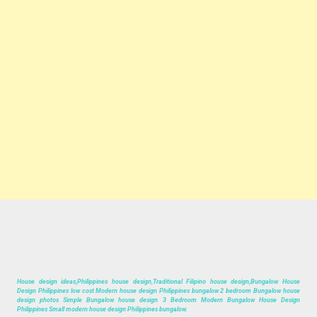
House design ideas,Philippines house design,Traditional Filipino house design,Bungalow House
Design Philippines low cost Modern house design Philippines bungalow 2 bedroom Bungalow house
design photos Simple Bungalow house design 3 Bedroom Modern Bungalow House Design
Philippines Small modern house design Philippines bungalow.