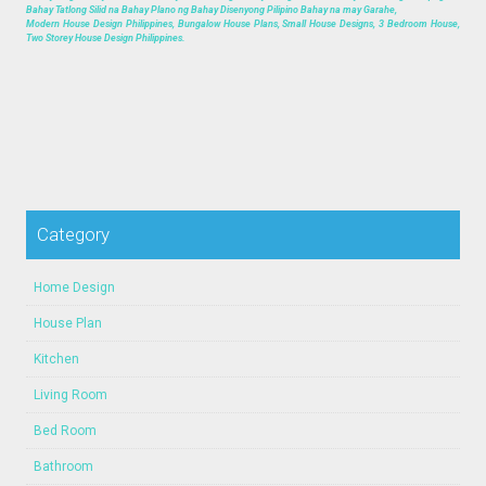
Bahay Tatlong Silid na Bahay Plano ng Bahay Disenyong Pilipino Bahay na may Garahe,
Modern House Design Philippines, Bungalow House Plans, Small House Designs, 3 Bedroom House,
Two Storey House Design Philippines.
Category
Home Design
House Plan
Kitchen
Living Room
Bed Room
Bathroom