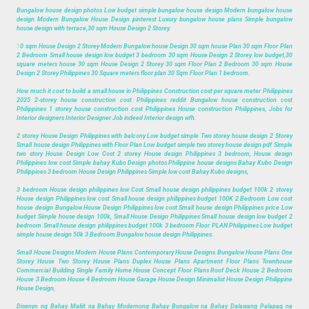
Bungalow house design photos Low budget simple bungalow house design Modern bungalow house
design Modern Bungalow House Design pinterest Luxury bungalow house plans Simple bungalow
house design with terrace,30 sqm House Design 2 Storey.
3
0 sqm House Design 2 Storey Modern Bungalow house Design 30 sqm house Plan 30 sqm Floor Plan
2 Bedroom Small house design low budget 3 bedroom 30 sqm House Design 2 Storey low budget,30
square meters house 30 sqm House Design 2 Storey 30 sqm Floor Plan 2 Bedroom 30 sqm House
Design 2 Storey Philippines 30 Square meters floor plan 30 Sqm Floor Plan 1 bedroom.
How much it cost to build a small house in Philippines Construction cost per square meter Philippines
2025 2-storey house construction cost Philippines reddit Bungalow house construction cost
Philippines 1 storey house construction cost Philippines House construction Philippines, Jobs for
Interior designers Interior Designer Job indeed Interior design wfh.
2 storey House Design Philippines with balcony Low budget simple Two storey house design 2 Storey
Small house design Philippines with Floor Plan Low budget simple two storey house design pdf Simple
two story House Design Low Cost 2 storey House design Philippines 3 bedroom, House design
Philippines low cost Simple bahay Kubo Design photos Philippine house designs Bahay Kubo Design
Philippines 3 bedroom House Design Philippines Simple low cost Bahay Kubo designs,
3 bedroom House design philippines low Cost Small house design philippines budget 100k 2 storey
House design Philippines low cost Small house design philippines budget 100K 2 Bedroom Low cost
house design Bungalow House Design Philippines low cost Small house design Philippines price Low
budget Simple house design 100k, Small House Design Philippines Small house design low budget 2
bedroom Small house design philippines budget 100k 3 bedroom Floor PLAN Philippines Low budget
simple house design 50k 3 Bedroom Bungalow house design Philippines.
Small House Designs Modern House Plans Contemporary House Designs Bungalow House Plans One
Storey House Two Storey House Plans Duplex House Plans Apartment Floor Plans Townhouse
Commercial Building Single Family Home House Concept Floor Plans Roof Deck House 2 Bedroom
House 3 Bedroom House 4 Bedroom House Garage House Design Minimalist House Design Philippine
House Design,
Disenyo ng Bahay Maliit na Bahay Modernong Bahay Bungalow na Bahay Dalawang Palapag na