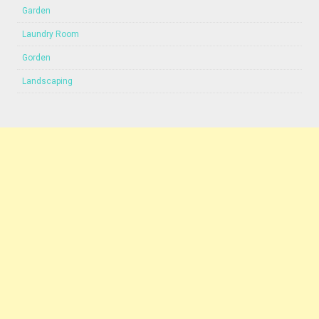
Garden
Laundry Room
Gorden
Landscaping