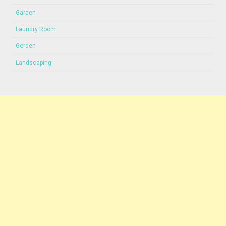
Garden
Laundry Room
Gorden
Landscaping