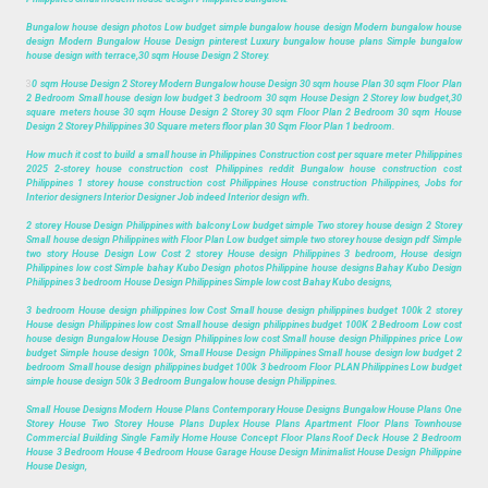
Bungalow house design photos Low budget simple bungalow house design Modern bungalow house
design Modern Bungalow House Design pinterest Luxury bungalow house plans Simple bungalow
house design with terrace,30 sqm House Design 2 Storey.
3
0 sqm House Design 2 Storey Modern Bungalow house Design 30 sqm house Plan 30 sqm Floor Plan
2 Bedroom Small house design low budget 3 bedroom 30 sqm House Design 2 Storey low budget,30
square meters house 30 sqm House Design 2 Storey 30 sqm Floor Plan 2 Bedroom 30 sqm House
Design 2 Storey Philippines 30 Square meters floor plan 30 Sqm Floor Plan 1 bedroom.
How much it cost to build a small house in Philippines Construction cost per square meter Philippines
2025 2-storey house construction cost Philippines reddit Bungalow house construction cost
Philippines 1 storey house construction cost Philippines House construction Philippines, Jobs for
Interior designers Interior Designer Job indeed Interior design wfh.
2 storey House Design Philippines with balcony Low budget simple Two storey house design 2 Storey
Small house design Philippines with Floor Plan Low budget simple two storey house design pdf Simple
two story House Design Low Cost 2 storey House design Philippines 3 bedroom, House design
Philippines low cost Simple bahay Kubo Design photos Philippine house designs Bahay Kubo Design
Philippines 3 bedroom House Design Philippines Simple low cost Bahay Kubo designs,
3 bedroom House design philippines low Cost Small house design philippines budget 100k 2 storey
House design Philippines low cost Small house design philippines budget 100K 2 Bedroom Low cost
house design Bungalow House Design Philippines low cost Small house design Philippines price Low
budget Simple house design 100k, Small House Design Philippines Small house design low budget 2
bedroom Small house design philippines budget 100k 3 bedroom Floor PLAN Philippines Low budget
simple house design 50k 3 Bedroom Bungalow house design Philippines.
Small House Designs Modern House Plans Contemporary House Designs Bungalow House Plans One
Storey House Two Storey House Plans Duplex House Plans Apartment Floor Plans Townhouse
Commercial Building Single Family Home House Concept Floor Plans Roof Deck House 2 Bedroom
House 3 Bedroom House 4 Bedroom House Garage House Design Minimalist House Design Philippine
House Design,