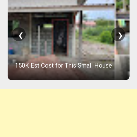
❮
❯
6x8 m Small Bahay House with
Roofdeck & Plan