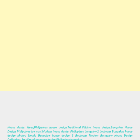
House design ideas,Philippines house design,Traditional Filipino house design,Bungalow House
Design Philippines low cost Modern house design Philippines bungalow 2 bedroom Bungalow house
design photos Simple Bungalow house design 3 Bedroom Modern Bungalow House Design
Philippines Small modern house design Philippines bungalow.