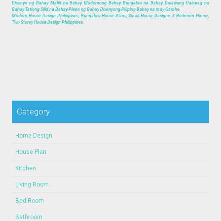
Disenyo ng Bahay Maliit na Bahay Modernong Bahay Bungalow na Bahay Dalawang Palapag na
Bahay Tatlong Silid na Bahay Plano ng Bahay Disenyong Pilipino Bahay na may Garahe,
Modern House Design Philippines, Bungalow House Plans, Small House Designs, 3 Bedroom House,
Two Storey House Design Philippines.
Category
Home Design
House Plan
Kitchen
Living Room
Bed Room
Bathroom