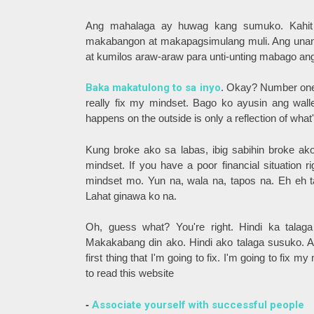
Ang mahalaga ay huwag kang sumuko. Kahit
makabangon at makapagsimulang muli. Ang unan
at kumilos araw-araw para unti-unting mabago an
Baka makatulong to sa inyo
. Okay? Number one,
really fix my mindset. Bago ko ayusin ang wall
happens on the outside is only a reflection of what
Kung broke ako sa labas, ibig sabihin broke a
mindset. If you have a poor financial situation 
mindset mo. Yun na, wala na, tapos na. Eh eh t
Lahat ginawa ko na.
Oh, guess what? You're right. Hindi ka tala
Makakabang din ako. Hindi ako talaga susuko. Al
first thing that I'm going to fix. I'm going to fix 
to read this website
-
Associate yourself with successful people