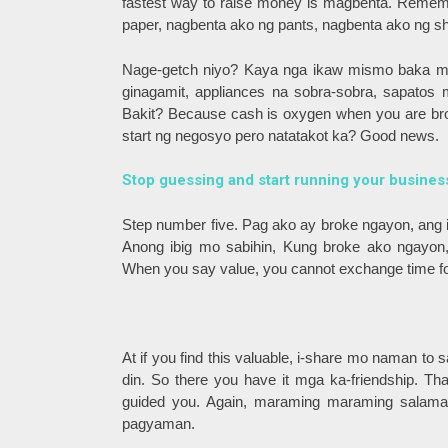
fastest way to raise money is magbenta. Rememb
paper, nagbenta ako ng pants, nagbenta ako ng sh
Nage-getch niyo? Kaya nga ikaw mismo baka m
ginagamit, appliances na sobra-sobra, sapatos 
Bakit? Because cash is oxygen when you are b
start ng negosyo pero natatakot ka? Good news.
Stop guessing and start running your business 
Step number five. Pag ako ay broke ngayon, ang it
Anong ibig mo sabihin, Kung broke ako ngayon
When you say value, you cannot exchange time f
At if you find this valuable, i-share mo naman t
din. So there you have it mga ka-friendship. Tha
guided you. Again, maraming maraming salamat
pagyaman.