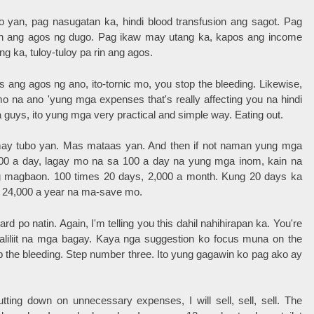
no yan, pag nasugatan ka, hindi blood transfusion ang sagot. Pag
a rin ang agos ng dugo. Pag ikaw may utang ka, kapos ang income
g ka, tuloy-tuloy pa rin ang agos.
 ang agos ng ano, ito-tornic mo, you stop the bleeding. Likewise,
o na ano 'yung mga expenses that's really affecting you na hindi
 guys, ito yung mga very practical and simple way. Eating out.
may tubo yan. Mas mataas yan. And then if not naman yung mga
hp200 a day, lagay mo na sa 100 a day na yung mga inom, kain na
g magbaon. 100 times 20 days, 2,000 a month. Kung 20 days ka
s 24,000 a year na ma-save mo.
d po natin. Again, I'm telling you this dahil nahihirapan ka. You're
aliliit na mga bagay. Kaya nga suggestion ko focus muna on the
p the bleeding. Step number three. Ito yung gagawin ko pag ako ay
ting down on unnecessary expenses, I will sell, sell, sell. The