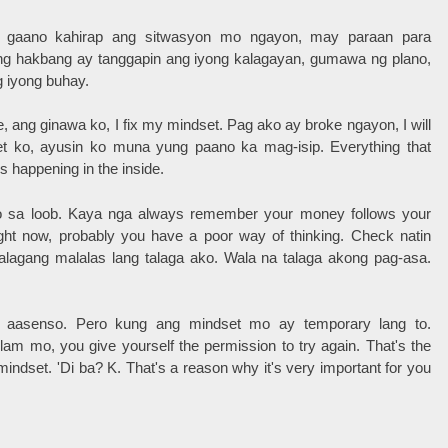
 gaano kahirap ang sitwasyon mo ngayon, may paraan para
g hakbang ay tanggapin ang iyong kalagayan, gumawa ng plano,
g iyong buhay.
 ang ginawa ko, I fix my mindset. Pag ako ay broke ngayon, I will
et ko, ayusin ko muna yung paano ka mag-isip. Everything that
's happening in the inside.
ko sa loob. Kaya nga always remember your money follows your
right now, probably you have a poor way of thinking. Check natin
alagang malalas lang talaga ako. Wala na talaga akong pag-asa.
ga aasenso. Pero kung ang mindset mo ay temporary lang to.
am mo, you give yourself the permission to try again. That's the
my mindset. 'Di ba? K. That's a reason why it's very important for you