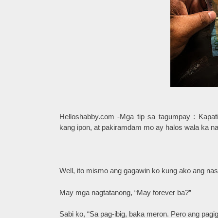
Helloshabby.com -Mga tip sa tagumpay : Kapa
kang ipon, at pakiramdam mo ay halos wala ka 
Well, ito mismo ang gagawin ko kung ako ang na
May mga nagtatanong, “May forever ba?”
Sabi ko, “Sa pag-ibig, baka meron. Pero ang pagigi