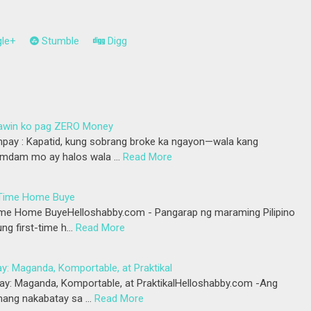
le+
Stumble
Digg
gawin ko pag ZERO Money
pay : Kapatid, kung sobrang broke ka ngayon—wala kang
ramdam mo ay halos wala …
Read More
 -Time Home Buye
ime Home BuyeHelloshabby.com - Pangarap ng maraming Pilipino
ng first-time h…
Read More
y: Maganda, Komportable, at Praktikal
ay: Maganda, Komportable, at PraktikalHelloshabby.com -Ang
mang nakabatay sa …
Read More