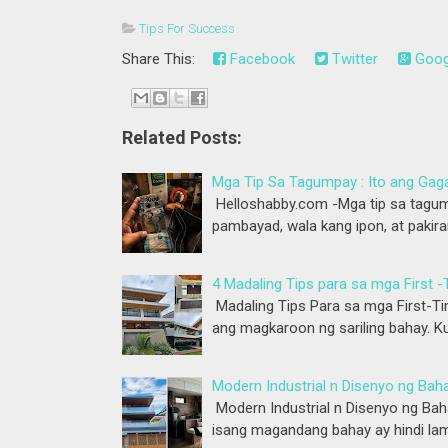
Tips For Success
Share This:
Facebook
Twitter
Goog
Related Posts:
Mga Tip Sa Tagumpay : Ito ang Ga
Helloshabby.com -Mga tip sa tagum
pambayad, wala kang ipon, at paki
4 Madaling Tips para sa mga First
Madaling Tips Para sa mga First-T
ang magkaroon ng sariling bahay. Ku
Modern Industrial n Disenyo ng Baha
Modern Industrial n Disenyo ng Bah
isang magandang bahay ay hindi la