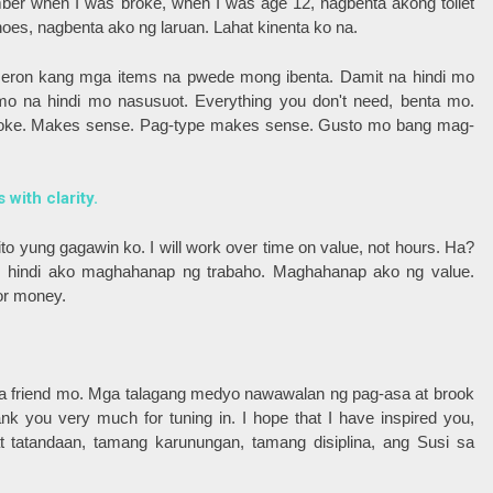
er when I was broke, when I was age 12, nagbenta akong toilet
oes, nagbenta ako ng laruan. Lahat kinenta ko na.
eron kang mga items na pwede mong ibenta. Damit na hindi mo
mo na hindi mo nasusuot. Everything you don't need, benta mo.
roke. Makes sense. Pag-type makes sense. Gusto mo bang mag-
with clarity.
o yung gagawin ko. I will work over time on value, not hours. Ha?
, hindi ako maghahanap ng trabaho. Maghahanap ako ng value.
or money.
o sa friend mo. Mga talagang medyo nawawalan ng pag-asa at brook
nk you very much for tuning in. I hope that I have inspired you,
 tatandaan, tamang karunungan, tamang disiplina, ang Susi sa