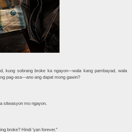
tid, kung sobrang broke ka ngayon—wala kang pambayad, wala
nang pag-asa—ano ang dapat mong gawin?
sa sitwasyon mo ngayon.
ng broke? Hindi ‘yan forever.”