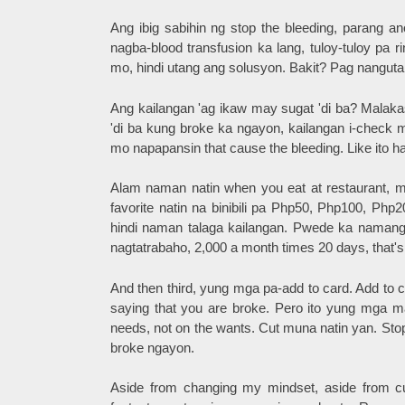
Ang ibig sabihin ng stop the bleeding, parang a
nagba-blood transfusion ka lang, tuloy-tuloy p
mo, hindi utang ang solusyon. Bakit? Pag nangutan
Ang kailangan 'ag ikaw may sugat 'di ba? Malakas
'di ba kung broke ka ngayon, kailangan i-check m
mo napapansin that cause the bleeding. Like ito ha
Alam naman natin when you eat at restaurant, 
favorite natin na binibili pa Php50, Php100, P
hindi naman talaga kailangan. Pwede ka naman
nagtatrabaho, 2,000 a month times 20 days, that'
And then third, yung mga pa-add to card. Add to car
saying that you are broke. Pero ito yung mga m
needs, not on the wants. Cut muna natin yan. Sto
broke ngayon.
Aside from changing my mindset, aside from cut