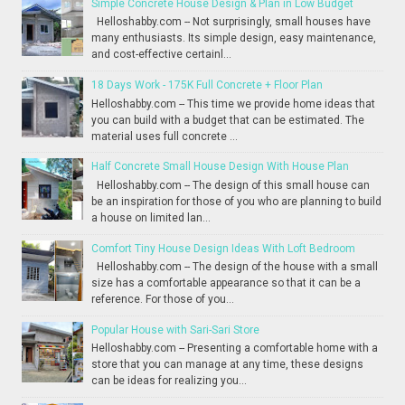
Simple Concrete House Design & Plan in Low Budget
Helloshabby.com -- Not surprisingly, small houses have
many enthusiasts. Its simple design, easy maintenance,
and cost-effective certainl...
18 Days Work - 175K Full Concrete + Floor Plan
Helloshabby.com -- This time we provide home ideas that
you can build with a budget that can be estimated. The
material uses full concrete ...
Half Concrete Small House Design With House Plan
Helloshabby.com -- The design of this small house can
be an inspiration for those of you who are planning to build
a house on limited lan...
Comfort Tiny House Design Ideas With Loft Bedroom
Helloshabby.com -- The design of the house with a small
size has a comfortable appearance so that it can be a
reference. For those of you...
Popular House with Sari-Sari Store
Helloshabby.com -- Presenting a comfortable home with a
store that you can manage at any time, these designs
can be ideas for realizing you...