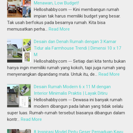
Menawan, Low Budget!
Helloshabby.com -- Kini membangun rumah
impian tak harus memiliki budget yang besar.
Tak usah berfokus pada besarnya rumah. Kita bisa
memusatkan perha…
Read More
Desain dan Denah Rumah dengan 3 Kamar
Tidur ala Farmhouse Trendi | Dimensi 10 x 17
M
Helloshabby.com -- Setiap dari kita tentu bukan
hanya ingin memiliki rumah yang kokoh, tapi juga rumah yang
menyenangkan dipandang mata. Untuk itu, de…
Read More
Desain Rumah Modern 6 x 11 M dengan
Interior Minimalis Praktis | Layak Ditiru
Helloshabby.com -- Dewasa ini banyak rumah
modern dibangun pada lahan yang tidak selalu
super luas. Rumah-rumah tersebut biasanya dibangun dalam
kontr…
Read More
8 Inspirasi Model Pintu Geser Perpaduan Kayu