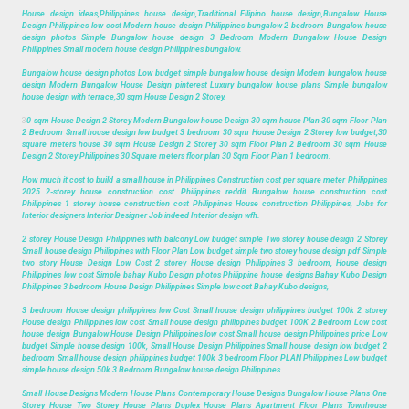
House design ideas,Philippines house design,Traditional Filipino house design,Bungalow House
Design Philippines low cost Modern house design Philippines bungalow 2 bedroom Bungalow house
design photos Simple Bungalow house design 3 Bedroom Modern Bungalow House Design
Philippines Small modern house design Philippines bungalow.
Bungalow house design photos Low budget simple bungalow house design Modern bungalow house
design Modern Bungalow House Design pinterest Luxury bungalow house plans Simple bungalow
house design with terrace,30 sqm House Design 2 Storey.
3
0 sqm House Design 2 Storey Modern Bungalow house Design 30 sqm house Plan 30 sqm Floor Plan
2 Bedroom Small house design low budget 3 bedroom 30 sqm House Design 2 Storey low budget,30
square meters house 30 sqm House Design 2 Storey 30 sqm Floor Plan 2 Bedroom 30 sqm House
Design 2 Storey Philippines 30 Square meters floor plan 30 Sqm Floor Plan 1 bedroom.
How much it cost to build a small house in Philippines Construction cost per square meter Philippines
2025 2-storey house construction cost Philippines reddit Bungalow house construction cost
Philippines 1 storey house construction cost Philippines House construction Philippines, Jobs for
Interior designers Interior Designer Job indeed Interior design wfh.
2 storey House Design Philippines with balcony Low budget simple Two storey house design 2 Storey
Small house design Philippines with Floor Plan Low budget simple two storey house design pdf Simple
two story House Design Low Cost 2 storey House design Philippines 3 bedroom, House design
Philippines low cost Simple bahay Kubo Design photos Philippine house designs Bahay Kubo Design
Philippines 3 bedroom House Design Philippines Simple low cost Bahay Kubo designs,
3 bedroom House design philippines low Cost Small house design philippines budget 100k 2 storey
House design Philippines low cost Small house design philippines budget 100K 2 Bedroom Low cost
house design Bungalow House Design Philippines low cost Small house design Philippines price Low
budget Simple house design 100k, Small House Design Philippines Small house design low budget 2
bedroom Small house design philippines budget 100k 3 bedroom Floor PLAN Philippines Low budget
simple house design 50k 3 Bedroom Bungalow house design Philippines.
Small House Designs Modern House Plans Contemporary House Designs Bungalow House Plans One
Storey House Two Storey House Plans Duplex House Plans Apartment Floor Plans Townhouse