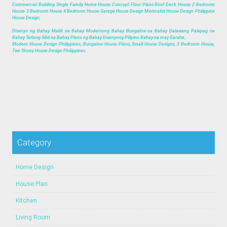
Commercial Building Single Family Home House Concept Floor Plans Roof Deck House 2 Bedroom
House 3 Bedroom House 4 Bedroom House Garage House Design Minimalist House Design Philippine
House Design,
Disenyo ng Bahay Maliit na Bahay Modernong Bahay Bungalow na Bahay Dalawang Palapag na
Bahay Tatlong Silid na Bahay Plano ng Bahay Disenyong Pilipino Bahay na may Garahe,
Modern House Design Philippines, Bungalow House Plans, Small House Designs, 3 Bedroom House,
Two Storey House Design Philippines.
Category
Home Design
House Plan
Kitchen
Living Room