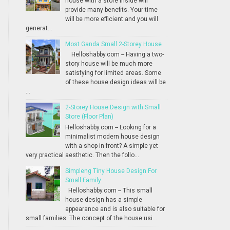
house with a store inside will
provide many benefits. Your time
will be more efficient and you will
generat...
Most Ganda Small 2-Storey House
Helloshabby.com -- Having a two-
story house will be much more
satisfying for limited areas. Some
of these house design ideas will be
...
2-Storey House Design with Small
Store (Floor Plan)
Helloshabby.com -- Looking for a
minimalist modern house design
with a shop in front? A simple yet
very practical aesthetic. Then the follo...
Simpleng Tiny House Design For
Small Family
Helloshabby.com -- This small
house design has a simple
appearance and is also suitable for
small families. The concept of the house usi...