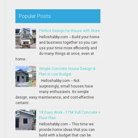
Popular Posts
Perfect Design for House with Store
Helloshabby.com -- Build your home
and business together so you can
use your time more efficiently and
do many things at once, even at
home...
Simple Concrete House Design &
Plan in Low Budget
Helloshabby.com -- Not
surprisingly, small houses have
many enthusiasts. Its simple
design, easy maintenance, and cost-effective
certainl...
18 Days Work - 175K Full Concrete +
Floor Plan
Helloshabby.com -- This time we
provide home ideas that you can
build with a budget that can be