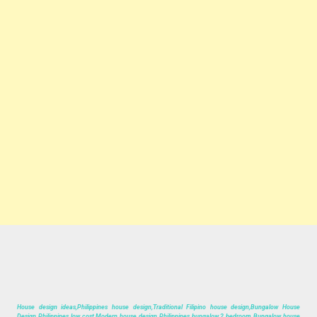
House design ideas,Philippines house design,Traditional Filipino house design,Bungalow House
Design Philippines low cost Modern house design Philippines bungalow 2 bedroom Bungalow house