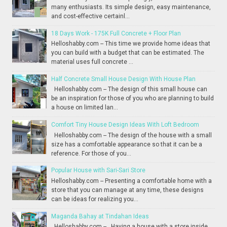
many enthusiasts. Its simple design, easy maintenance,
and cost-effective certainl...
18 Days Work - 175K Full Concrete + Floor Plan
Helloshabby.com -- This time we provide home ideas that
you can build with a budget that can be estimated. The
material uses full concrete ...
Half Concrete Small House Design With House Plan
Helloshabby.com -- The design of this small house can
be an inspiration for those of you who are planning to build
a house on limited lan...
Comfort Tiny House Design Ideas With Loft Bedroom
Helloshabby.com -- The design of the house with a small
size has a comfortable appearance so that it can be a
reference. For those of you...
Popular House with Sari-Sari Store
Helloshabby.com -- Presenting a comfortable home with a
store that you can manage at any time, these designs
can be ideas for realizing you...
Maganda Bahay at Tindahan Ideas
Helloshabby.com -- Having a house with a store inside