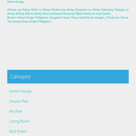
House Design,
Disenyo ng Bahay Maliit na Bahay Modernong Bahay Bungalow na Bahay Dalawang Palapag na
Bahay Tatlong Silid na Bahay Plano ng Bahay Disenyong Pilipino Bahay na may Garahe,
Modern House Design Philippines, Bungalow House Plans, Small House Designs, 3 Bedroom House,
Two Storey House Design Philippines.
Category
Home Design
House Plan
Kitchen
Living Room
Bed Room