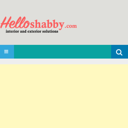
Search
SKIP TO CONTENT
for: