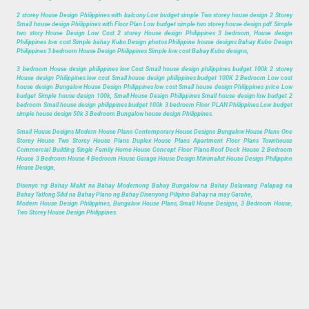
2 storey House Design Philippines with balcony Low budget simple Two storey house design 2 Storey
Small house design Philippines with Floor Plan Low budget simple two storey house design pdf Simple
two story House Design Low Cost 2 storey House design Philippines 3 bedroom, House design
Philippines low cost Simple bahay Kubo Design photos Philippine house designs Bahay Kubo Design
Philippines 3 bedroom House Design Philippines Simple low cost Bahay Kubo designs,
3 bedroom House design philippines low Cost Small house design philippines budget 100k 2 storey
House design Philippines low cost Small house design philippines budget 100K 2 Bedroom Low cost
house design Bungalow House Design Philippines low cost Small house design Philippines price Low
budget Simple house design 100k, Small House Design Philippines Small house design low budget 2
bedroom Small house design philippines budget 100k 3 bedroom Floor PLAN Philippines Low budget
simple house design 50k 3 Bedroom Bungalow house design Philippines.
Small House Designs Modern House Plans Contemporary House Designs Bungalow House Plans One
Storey House Two Storey House Plans Duplex House Plans Apartment Floor Plans Townhouse
Commercial Building Single Family Home House Concept Floor Plans Roof Deck House 2 Bedroom
House 3 Bedroom House 4 Bedroom House Garage House Design Minimalist House Design Philippine
House Design,
Disenyo ng Bahay Maliit na Bahay Modernong Bahay Bungalow na Bahay Dalawang Palapag na
Bahay Tatlong Silid na Bahay Plano ng Bahay Disenyong Pilipino Bahay na may Garahe,
Modern House Design Philippines, Bungalow House Plans, Small House Designs, 3 Bedroom House,
Two Storey House Design Philippines.