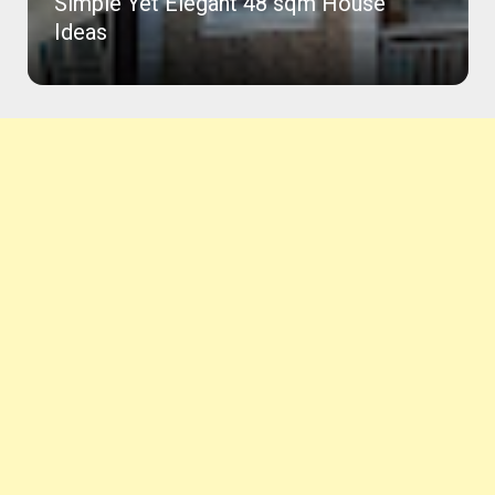
Simple Yet Elegant 48 sqm House
Ideas