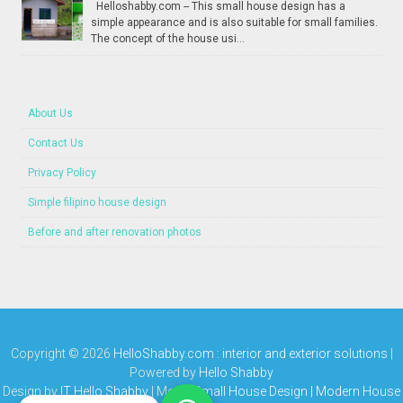
Helloshabby.com -- This small house design has a
simple appearance and is also suitable for small families.
The concept of the house usi...
About Us
Contact Us
Privacy Policy
Simple filipino house design
Before and after renovation photos
Copyright ©
2026
HelloShabby.com : interior and exterior solutions
|
Powered by
Hello Shabby
Design by
IT Hello Shabby
| Media
Small House Design | Modern House