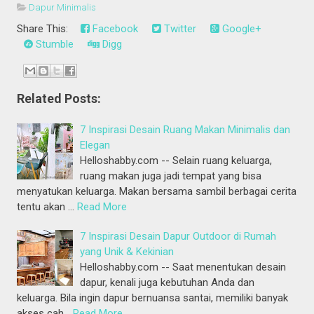
Dapur Minimalis
Share This:
Facebook
Twitter
Google+
Stumble
Digg
Related Posts:
7 Inspirasi Desain Ruang Makan Minimalis dan
Elegan
Helloshabby.com -- Selain ruang keluarga,
ruang makan juga jadi tempat yang bisa
menyatukan keluarga. Makan bersama sambil berbagai cerita
tentu akan …
Read More
7 Inspirasi Desain Dapur Outdoor di Rumah
yang Unik & Kekinian
Helloshabby.com -- Saat menentukan desain
dapur, kenali juga kebutuhan Anda dan
keluarga. Bila ingin dapur bernuansa santai, memiliki banyak
akses cah…
Read More