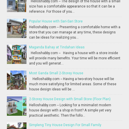
Helloshabby.com -- The design of the house with a small
size has a comfortable appearance so that it can be a
reference. For those of you...
Popular House with Sari-Sari Store
Helloshabby.com -- Presenting a comfortable home with a
store that you can manage at any time, these designs
can be ideas for realizing you...
Maganda Bahay at Tindahan Ideas
Helloshabby.com -- Having a house with a store inside
will provide many benefits. Your time will be more efficient
and you will generat...
Most Ganda Small 2-Storey House
Helloshabby.com -- Having a two-story house will be
much more satisfying for limited areas. Some of these
house design ideas will be ...
2-Storey House Design with Small Store (Floor Plan)
Helloshabby.com -- Looking for a minimalist modern
house design with a shop in front? A simple yet very
practical aesthetic. Then the follo...
Simpleng Tiny House Design For Small Family