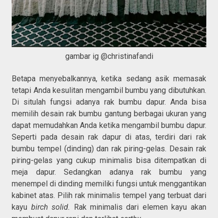
gambar ig @christinafandi
Betapa menyebalkannya, ketika sedang asik memasak
tetapi Anda kesulitan mengambil bumbu yang dibutuhkan.
Di situlah fungsi adanya rak bumbu dapur. Anda bisa
memilih desain rak bumbu gantung berbagai ukuran yang
dapat memudahkan Anda ketika mengambil bumbu dapur.
Seperti pada desain rak dapur di atas, terdiri dari rak
bumbu tempel (dinding) dan rak piring-gelas. Desain rak
piring-gelas yang cukup minimalis bisa ditempatkan di
meja dapur. Sedangkan adanya rak bumbu yang
menempel di dinding memiliki fungsi untuk menggantikan
kabinet atas. Pilih rak minimalis tempel yang terbuat dari
kayu
birch solid.
Rak minimalis dari elemen kayu akan