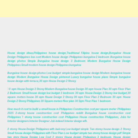
House design ideas,Philippines house design,Traditional Filipino house design,Bungalow House
Design Philippines low cost Modern house design Philippines bungalow 2 bedroom Bungalow house
design photos Simple Bungalow house design 3 Bedroom Modern Bungalow House Design
Philippines Small modern house design Philippines bungalow.
Bungalow house design photos Low budget simple bungalow house design Modern bungalow house
design Modern Bungalow House Design pinterest Luxury bungalow house plans Simple bungalow
house design with terrace,30 sqm House Design 2 Storey.
3
0 sqm House Design 2 Storey Modern Bungalow house Design 30 sqm house Plan 30 sqm Floor Plan
2 Bedroom Small house design low budget 3 bedroom 30 sqm House Design 2 Storey low budget,30
square meters house 30 sqm House Design 2 Storey 30 sqm Floor Plan 2 Bedroom 30 sqm House
Design 2 Storey Philippines 30 Square meters floor plan 30 Sqm Floor Plan 1 bedroom.
How much it cost to build a small house in Philippines Construction cost per square meter Philippines
2025 2-storey house construction cost Philippines reddit Bungalow house construction cost
Philippines 1 storey house construction cost Philippines House construction Philippines, Jobs for
Interior designers Interior Designer Job indeed Interior design wfh.
2 storey House Design Philippines with balcony Low budget simple Two storey house design 2 Storey
Small house design Philippines with Floor Plan Low budget simple two storey house design pdf Simple
two story House Design Low Cost 2 storey House design Philippines 3 bedroom, House design