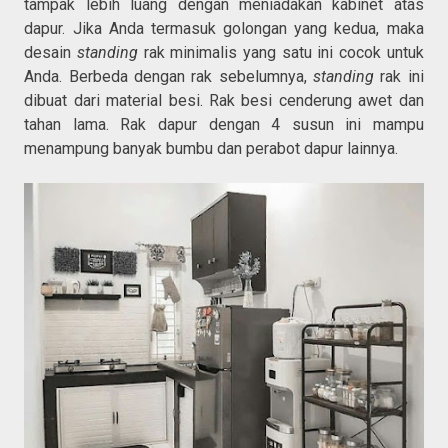
tampak lebih luang dengan meniadakan kabinet atas
dapur. Jika Anda termasuk golongan yang kedua, maka
desain
standing
rak minimalis yang satu ini cocok untuk
Anda. Berbeda dengan rak sebelumnya,
standing
rak ini
dibuat dari material besi. Rak besi cenderung awet dan
tahan lama. Rak dapur dengan 4 susun ini mampu
menampung banyak bumbu dan perabot dapur lainnya.