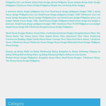
Philippines low cost Simple bahay Kubo Design photos Philippine house designs Bahay Kubo Design
Philippines 3 bedroom House Design Philippines Simple low cost Bahay Kubo designs,
3 bedroom House design philippines low Cost Small house design philippines budget 100k 2 storey
House design Philippines low cost Small house design philippines budget 100K 2 Bedroom Low cost
house design Bungalow House Design Philippines low cost Small house design Philippines price Low
budget Simple house design 100k, Small House Design Philippines Small house design low budget 2
bedroom Small house design philippines budget 100k 3 bedroom Floor PLAN Philippines Low budget
simple house design 50k 3 Bedroom Bungalow house design Philippines.
Small House Designs Modern House Plans Contemporary House Designs Bungalow House Plans One
Storey House Two Storey House Plans Duplex House Plans Apartment Floor Plans Townhouse
Commercial Building Single Family Home House Concept Floor Plans Roof Deck House 2 Bedroom
House 3 Bedroom House 4 Bedroom House Garage House Design Minimalist House Design Philippine
House Design,
Disenyo ng Bahay Maliit na Bahay Modernong Bahay Bungalow na Bahay Dalawang Palapag na
Bahay Tatlong Silid na Bahay Plano ng Bahay Disenyong Pilipino Bahay na may Garahe,
Modern House Design Philippines, Bungalow House Plans, Small House Designs, 3 Bedroom House,
Two Storey House Design Philippines.
Category