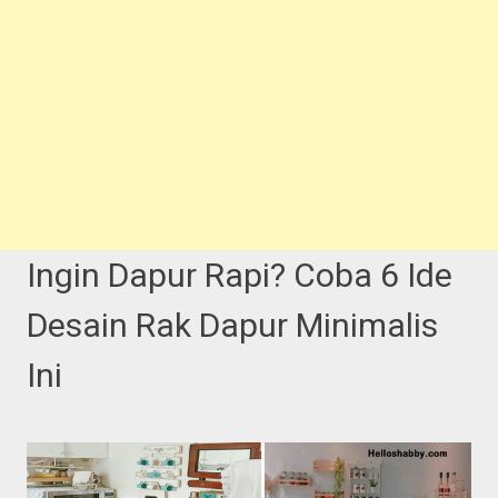
Ingin Dapur Rapi? Coba 6 Ide
Desain Rak Dapur Minimalis
Ini