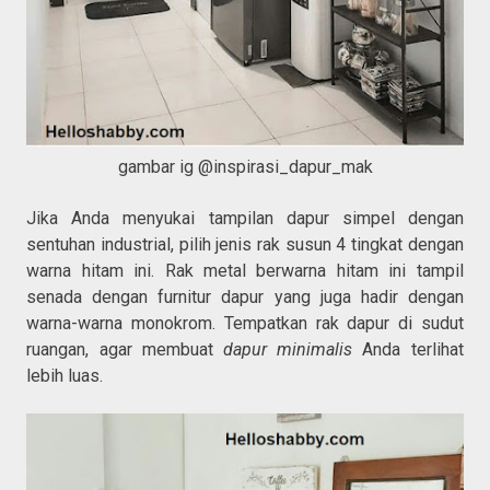
gambar ig @inspirasi_dapur_mak
Jika Anda menyukai tampilan dapur simpel dengan
sentuhan industrial, pilih jenis rak susun 4 tingkat dengan
warna hitam ini. Rak metal berwarna hitam ini tampil
senada dengan furnitur dapur yang juga hadir dengan
warna-warna monokrom. Tempatkan rak dapur di sudut
ruangan, agar membuat
dapur minimalis
Anda terlihat
lebih luas.