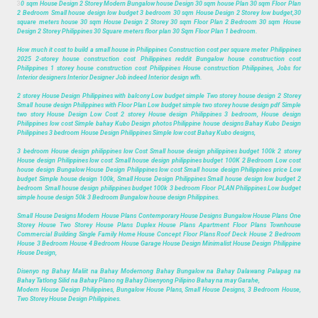
3
0 sqm House Design 2 Storey Modern Bungalow house Design 30 sqm house Plan 30 sqm Floor Plan
2 Bedroom Small house design low budget 3 bedroom 30 sqm House Design 2 Storey low budget,30
square meters house 30 sqm House Design 2 Storey 30 sqm Floor Plan 2 Bedroom 30 sqm House
Design 2 Storey Philippines 30 Square meters floor plan 30 Sqm Floor Plan 1 bedroom.
How much it cost to build a small house in Philippines Construction cost per square meter Philippines
2025 2-storey house construction cost Philippines reddit Bungalow house construction cost
Philippines 1 storey house construction cost Philippines House construction Philippines, Jobs for
Interior designers Interior Designer Job indeed Interior design wfh.
2 storey House Design Philippines with balcony Low budget simple Two storey house design 2 Storey
Small house design Philippines with Floor Plan Low budget simple two storey house design pdf Simple
two story House Design Low Cost 2 storey House design Philippines 3 bedroom, House design
Philippines low cost Simple bahay Kubo Design photos Philippine house designs Bahay Kubo Design
Philippines 3 bedroom House Design Philippines Simple low cost Bahay Kubo designs,
3 bedroom House design philippines low Cost Small house design philippines budget 100k 2 storey
House design Philippines low cost Small house design philippines budget 100K 2 Bedroom Low cost
house design Bungalow House Design Philippines low cost Small house design Philippines price Low
budget Simple house design 100k, Small House Design Philippines Small house design low budget 2
bedroom Small house design philippines budget 100k 3 bedroom Floor PLAN Philippines Low budget
simple house design 50k 3 Bedroom Bungalow house design Philippines.
Small House Designs Modern House Plans Contemporary House Designs Bungalow House Plans One
Storey House Two Storey House Plans Duplex House Plans Apartment Floor Plans Townhouse
Commercial Building Single Family Home House Concept Floor Plans Roof Deck House 2 Bedroom
House 3 Bedroom House 4 Bedroom House Garage House Design Minimalist House Design Philippine
House Design,
Disenyo ng Bahay Maliit na Bahay Modernong Bahay Bungalow na Bahay Dalawang Palapag na
Bahay Tatlong Silid na Bahay Plano ng Bahay Disenyong Pilipino Bahay na may Garahe,
Modern House Design Philippines, Bungalow House Plans, Small House Designs, 3 Bedroom House,
Two Storey House Design Philippines.