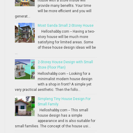
house with a store inside will
provide many benefits. Your time
will be more efficient and you will
generat...
Most Ganda Small 2-Storey House
Helloshabby.com -- Having a two-
story house will be much more
satisfying for limited areas. Some
of these house design ideas will be
...
2-Storey House Design with Small
Store (Floor Plan)
Helloshabby.com -- Looking for a
minimalist modern house design
with a shop in front? A simple yet
very practical aesthetic. Then the follo...
Simpleng Tiny House Design For
Small Family
Helloshabby.com -- This small
house design has a simple
appearance and is also suitable for
small families. The concept of the house usi...