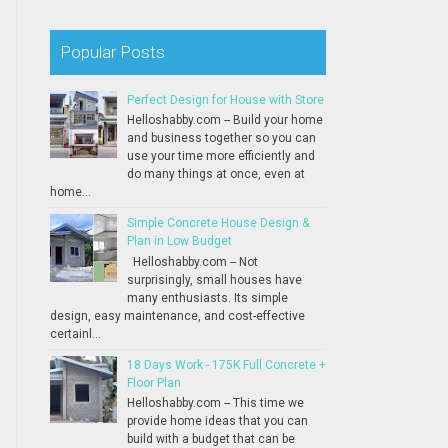
Popular Posts
Perfect Design for House with Store
Helloshabby.com -- Build your home
and business together so you can
use your time more efficiently and
do many things at once, even at
home...
Simple Concrete House Design &
Plan in Low Budget
Helloshabby.com -- Not
surprisingly, small houses have
many enthusiasts. Its simple
design, easy maintenance, and cost-effective
certainl...
18 Days Work - 175K Full Concrete +
Floor Plan
Helloshabby.com -- This time we
provide home ideas that you can
build with a budget that can be