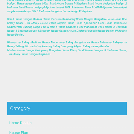
budget Simple house design 100k, Small House Design Philippines Small house design low budget 2
bedroom Small house design philippines budget 100k 3 bedroom Floor PLAN Philippines Low budget
simple house design 50k 3 Bedroom Bungalow house design Philippines.
Small House Designs Modern House Plans Contemporary House Designs Bungalow House Plans One
Storey House Two Storey House Plans Duplex House Plans Apartment Floor Plans Townhouse
Commercial Building Single Family Home House Concept Floor Plans Roof Deck House 2 Bedroom
House 3 Bedroom House 4 Bedroom House Garage House Design Minimalist House Design Philippine
House Design,
Disenyo ng Bahay Maliit na Bahay Modernong Bahay Bungalow na Bahay Dalawang Palapag na
Bahay Tatlong Silid na Bahay Plano ng Bahay Disenyong Pilipino Bahay na may Garahe,
Modern House Design Philippines, Bungalow House Plans, Small House Designs, 3 Bedroom House,
Two Storey House Design Philippines.
Category
Home Design
House Plan