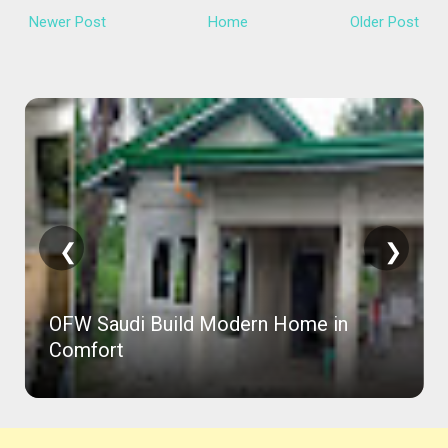
Newer Post
Home
Older Post
❮
❯
OFW Saudi Build Modern Home in
Comfort