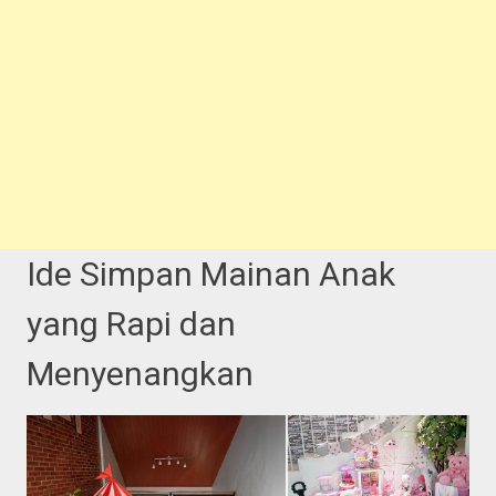
Ide Simpan Mainan Anak
yang Rapi dan
Menyenangkan