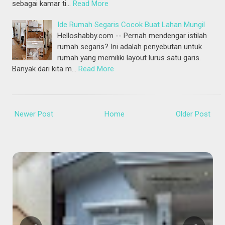
sebagai kamar ti…
Read More
Ide Rumah Segaris Cocok Buat Lahan Mungil
Helloshabby.com -- Pernah mendengar istilah
rumah segaris? Ini adalah penyebutan untuk
rumah yang memiliki layout lurus satu garis.
Banyak dari kita m…
Read More
Newer Post
Home
Older Post