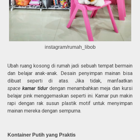
instagram/rumah_libob
Ubah ruang kosong di rumah jadi sebuah tempat bermain
dan belajar anak-anak. Desain penyimpan mainan bisa
dibuat seperti di atas. Jika tidak, manfaatkan
space
kamar tidur
dengan menambahkan meja dan kursi
belajar pink menggemaskan seperti ini. Kamar pun makin
rapi dengan rak susun plastik motif untuk menyimpan
mainan mereka dengan sempurna.
Kontainer Putih yang Praktis