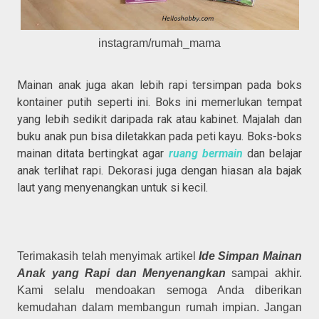
instagram/rumah_mama
Mainan anak juga akan lebih rapi tersimpan pada boks
kontainer putih seperti ini. Boks ini memerlukan tempat
yang lebih sedikit daripada rak atau kabinet. Majalah dan
buku anak pun bisa diletakkan pada peti kayu. Boks-boks
mainan ditata bertingkat agar
ruang bermain
dan belajar
anak terlihat rapi. Dekorasi juga dengan hiasan ala bajak
laut yang menyenangkan untuk si kecil.
Terimakasih telah menyimak artikel
Ide Simpan Mainan
Anak yang Rapi dan Menyenangkan
sampai akhir.
Kami selalu mendoakan semoga Anda diberikan
kemudahan dalam membangun rumah impian. Jangan