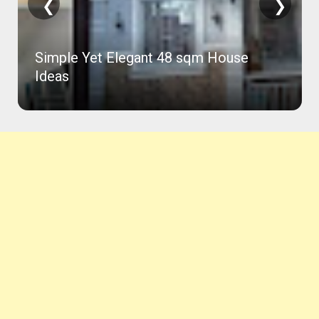
❮
❯
Simple Yet Elegant 48 sqm House
Ideas