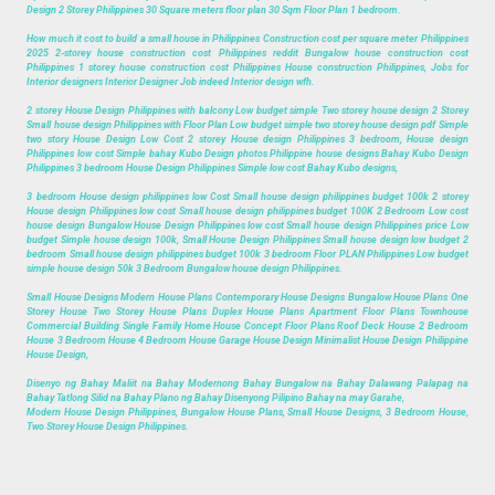
Design 2 Storey Philippines 30 Square meters floor plan 30 Sqm Floor Plan 1 bedroom.
How much it cost to build a small house in Philippines Construction cost per square meter Philippines
2025 2-storey house construction cost Philippines reddit Bungalow house construction cost
Philippines 1 storey house construction cost Philippines House construction Philippines, Jobs for
Interior designers Interior Designer Job indeed Interior design wfh.
2 storey House Design Philippines with balcony Low budget simple Two storey house design 2 Storey
Small house design Philippines with Floor Plan Low budget simple two storey house design pdf Simple
two story House Design Low Cost 2 storey House design Philippines 3 bedroom, House design
Philippines low cost Simple bahay Kubo Design photos Philippine house designs Bahay Kubo Design
Philippines 3 bedroom House Design Philippines Simple low cost Bahay Kubo designs,
3 bedroom House design philippines low Cost Small house design philippines budget 100k 2 storey
House design Philippines low cost Small house design philippines budget 100K 2 Bedroom Low cost
house design Bungalow House Design Philippines low cost Small house design Philippines price Low
budget Simple house design 100k, Small House Design Philippines Small house design low budget 2
bedroom Small house design philippines budget 100k 3 bedroom Floor PLAN Philippines Low budget
simple house design 50k 3 Bedroom Bungalow house design Philippines.
Small House Designs Modern House Plans Contemporary House Designs Bungalow House Plans One
Storey House Two Storey House Plans Duplex House Plans Apartment Floor Plans Townhouse
Commercial Building Single Family Home House Concept Floor Plans Roof Deck House 2 Bedroom
House 3 Bedroom House 4 Bedroom House Garage House Design Minimalist House Design Philippine
House Design,
Disenyo ng Bahay Maliit na Bahay Modernong Bahay Bungalow na Bahay Dalawang Palapag na
Bahay Tatlong Silid na Bahay Plano ng Bahay Disenyong Pilipino Bahay na may Garahe,
Modern House Design Philippines, Bungalow House Plans, Small House Designs, 3 Bedroom House,
Two Storey House Design Philippines.