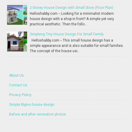
2-Storey House Design with Small Store (Floor Plan)
Helloshabby.com -- Looking for a minimalist modern
house design with a shop in front? A simple yet very
practical aesthetic. Then the follo...
Simpleng Tiny House Design For Small Family
Helloshabby.com -- This small house design has a
simple appearance and is also suitable for small families.
The concept of the house usi...
About Us
Contact Us
Privacy Policy
Simple filipino house design
Before and after renovation photos