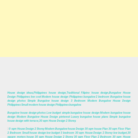
House design ideas,Philippines house design,Traditional Filipino house design,Bungalow House
Design Philippines low cost Modern house design Philippines bungalow 2 bedroom Bungalow house
design photos Simple Bungalow house design 3 Bedroom Modern Bungalow House Design
Philippines Small modern house design Philippines bungalow.
Bungalow house design photos Low budget simple bungalow house design Modern bungalow house
design Modern Bungalow House Design pinterest Luxury bungalow house plans Simple bungalow
house design with terrace,30 sqm House Design 2 Storey.
3
0 sqm House Design 2 Storey Modern Bungalow house Design 30 sqm house Plan 30 sqm Floor Plan
2 Bedroom Small house design low budget 3 bedroom 30 sqm House Design 2 Storey low budget,30
square meters house 30 sqm House Design 2 Storey 30 sqm Floor Plan 2 Bedroom 30 sqm House