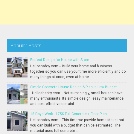
Popular Posts
Perfect Design for House with Store
Helloshabby.com -- Build your home and business
together so you can use your time more efficiently and do
many things at once, even at home...
Simple Concrete House Design & Plan in Low Budget
Helloshabby.com -- Not surprisingly, small houses have
many enthusiasts. Its simple design, easy maintenance,
and cost-effective certainl...
18 Days Work - 175K Full Concrete + Floor Plan
Helloshabby.com -- This time we provide home ideas that
you can build with a budget that can be estimated. The
material uses full concrete ...