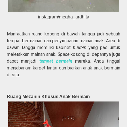
instagram/megha_ardhita
Manfaatkan ruang kosong di bawah tangga jadi sebuah
tempat bermainan dan penyimpanan mainan anak. Area di
bawah tangga memiliki kabinet
built-in
yang pas untuk
meletakkan mainan anak.
Space
kosong di depannya juga
dapat menjadi
tempat bermain
mereka. Anda tinggal
menjabarkan karpet lantai dan biarkan anak-anak bermain
di situ.
Ruang Mezanin Khusus Anak Bermain