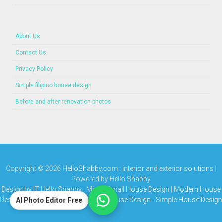
About Us
Contact Us
Privacy Policy
Simple filipino house design
Before and after renovation photos
Copyright ©
2026
HelloShabby.com : interior and exterior solutions
|
Powered by
Hello Shabby
Design by
IT Hello Shabby
| Media
Small House Design | Modern House
Design | Bungalow House | Simple House Design
-
Simple House Design
AI Photo Editor Free