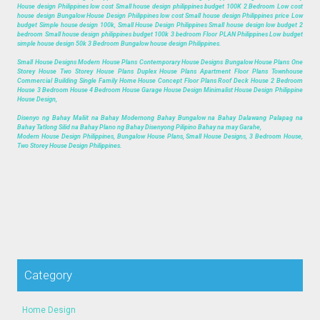
House design Philippines low cost Small house design philippines budget 100K 2 Bedroom Low cost
house design Bungalow House Design Philippines low cost Small house design Philippines price Low
budget Simple house design 100k, Small House Design Philippines Small house design low budget 2
bedroom Small house design philippines budget 100k 3 bedroom Floor PLAN Philippines Low budget
simple house design 50k 3 Bedroom Bungalow house design Philippines.
Small House Designs Modern House Plans Contemporary House Designs Bungalow House Plans One
Storey House Two Storey House Plans Duplex House Plans Apartment Floor Plans Townhouse
Commercial Building Single Family Home House Concept Floor Plans Roof Deck House 2 Bedroom
House 3 Bedroom House 4 Bedroom House Garage House Design Minimalist House Design Philippine
House Design,
Disenyo ng Bahay Maliit na Bahay Modernong Bahay Bungalow na Bahay Dalawang Palapag na
Bahay Tatlong Silid na Bahay Plano ng Bahay Disenyong Pilipino Bahay na may Garahe,
Modern House Design Philippines, Bungalow House Plans, Small House Designs, 3 Bedroom House,
Two Storey House Design Philippines.
Category
Home Design