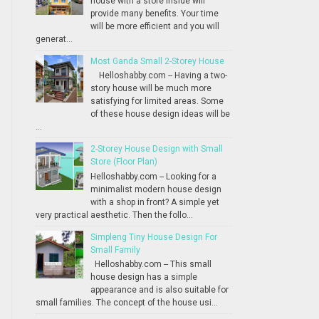
house with a store inside will
provide many benefits. Your time
will be more efficient and you will
generat...
Most Ganda Small 2-Storey House
Helloshabby.com -- Having a two-
story house will be much more
satisfying for limited areas. Some
of these house design ideas will be
...
2-Storey House Design with Small
Store (Floor Plan)
Helloshabby.com -- Looking for a
minimalist modern house design
with a shop in front? A simple yet
very practical aesthetic. Then the follo...
Simpleng Tiny House Design For
Small Family
Helloshabby.com -- This small
house design has a simple
appearance and is also suitable for
small families. The concept of the house usi...