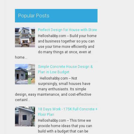
Popular Posts
Perfect Design for House with Store
Helloshabby.com -- Build your home
and business together so you can
use your time more efficiently and
do many things at once, even at
home...
Simple Concrete House Design &
Plan in Low Budget
Helloshabby.com -- Not
surprisingly, small houses have
many enthusiasts. Its simple
design, easy maintenance, and cost-effective
certainl...
18 Days Work - 175K Full Concrete +
Floor Plan
Helloshabby.com -- This time we
provide home ideas that you can
build with a budget that can be